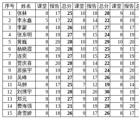
序号
姓名
课堂
报告
总分
课堂
报告
总分
课堂
报告
1
张林
8
17
25
10
18
28
9
16
2
李永鑫
5
17
22
8
14
22
8
19
3
李蒙
8
18
26
10
17
27
9
17
4
张东明
8
19
27
9
15
24
8
19
5
黄巍
8
20
28
10
19
29
10
20
6
杨晓霞
8
20
28
10
15
25
9
15
7
连奕
8
19
27
10
15
25
8
19
8
贾庆喜
8
20
28
8
14
22
8
18
9
原振宇
8
19
27
9
15
24
8
20
10
吴峰
8
19
27
9
17
26
9
20
11
马翀
8
17
25
7
12
19
8
14
12
刘博宇
9
19
28
10
20
30
9
19
13
郑元
8
19
27
9
18
27
8
19
14
费海强
8
13
21
9
19
28
9
20
15
唐雪娇
8
18
26
9
17
26
8
17