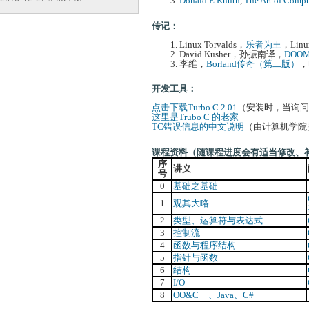
Donald E.Knuth
,
The Art of Comp
传记：
Linux Torvalds，
乐者为王
，Li
David Kusher，孙振南译，
DOO
李维，
Borland传奇（第二版）
，
开发工具：
点击下载Turbo C 2.01
（安装时，当询问“E
这里是Trubo C 的老家
TC错误信息的中文说明
（由计算机学院
课程资料（随课程进度会有适当修改、
序
讲义
号
0
基础之基础
1
观其大略
2
类型、运算符与表达式
3
控制流
4
函数与程序结构
5
指针与函数
6
结构
7
I/O
8
OO&C++、Java、C#