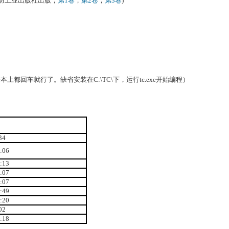
，国防工业出版社出版，
第1卷
，
第2卷
，
第3卷
)
操作，基本上都回车就行了。缺省安装在C:\TC\下，运行tc.exe开始编程）
34
:06
:13
:07
:07
:49
:20
02
:18