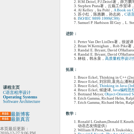
H.M.Deitel, P.J.Deitel著，薛
Stephen Prata著，云巅工作室译
Al Kelley，Ira Pohl，
A Book on C
苏小红，陈惠鹏，孙志岗，
C语
ISO/IEC 9899:1999(C99)
Samuel P. Harbison III Guy，L. Ste
进阶：
Perter Van Der LinDen著，徐波
Brian W.Kernighan，Rob
Randal E. Bryant, David O'H
Randal E. Bryant, David O'Hallaro
林锐，韩永泉，
高质量程序设计指
拓展：
Bruce Eckel, Thinking in C++ (2n
Bruce Eckel, 刘宗田,袁兆山,潘
Bruce Eckel,
Thinking in Java (3rd
课程主页
Bruce Eckel, 候捷译,
Java编程
C语言程序设计
Bertrand Meyer,
Object-Oriented S
Operating Systems
Erich Gamma, Richard Helm, Ralph
Software Architecture
Erich Gamma, Richard Helm, 
数学：
最新博客
最新真言
Ronald L.Graham,Donald E.Knuth,
动语态友情提供）
本页最后更新：
William H.Press,Saul A.Teukol
2010-12-27 9:06 PM