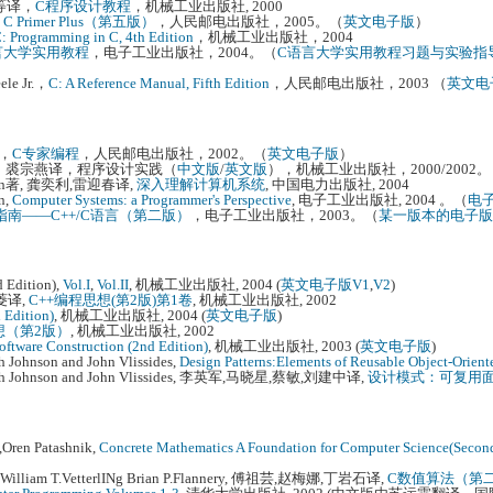
万鹏等译，
C程序设计教程
，机械工业出版社, 2000
，
C Primer Plus（第五版）
，人民邮电出版社，2005。（
英文电子版
）
: Programming in C, 4th Edition
，机械工业出版社，2004
言大学实用教程
，电子工业出版社，2004。（
C语言大学实用教程习题与实验指
ele Jr.，
C: A Reference Manual, Fifth Edition
，人民邮电出版社，2003 （
英文电
译，
C专家编程
，人民邮电出版社，2002。（
英文电子版
）
 Pike著，裘宗燕译，程序设计实践（
中文版
/
英文版
），机械工业出版社，2000/2002
allaron著, 龚奕利,雷迎春译,
深入理解计算机系统
, 中国电力出版社, 2004
n,
Computer Systems: a Programmer's Perspective
, 电子工业出版社, 2004 。（
电
南——C++/C语言（第二版）
，电子工业出版社，2003。（
某一版本的电子版
d Edition),
Vol.I
,
Vol.II
, 机械工业出版社, 2004 (
英文电子版V1
,
V2
)
秋菱译,
C++编程思想(第2版)第1卷
, 机械工业出版社, 2002
 Edition)
, 机械工业出版社, 2004 (
英文电子版
)
思想（第2版）
, 机械工业出版社, 2002
oftware Construction (2nd Edition)
, 机械工业出版社, 2003 (
英文电子版
)
 Johnson and John Vlissides,
Design Patterns:Elements of Reusable Object-Orient
Ralph Johnson and John Vlissides, 李英军,马晓星,蔡敏,刘建中译,
设计模式：可复用
Oren Patashnik,
Concrete Mathematics A Foundation for Computer Science(Second
sky, William T.VetterlINg Brian P.Flannery, 傅祖芸,赵梅娜,丁岩石译,
C数值算法（第