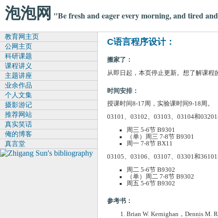
泡泡网
"Be fresh and eager every morning, and tired and 
教育网主页
C语言程序设计：
公网主页
科研课题
搬家了：
课程讲义
从即日起，本页停止更新。想了解课程
主题讲座
业余作品
时间安排：
个人文集
授课时间8-17周，实验课时间9-18周。
摄影游记
推荐网站
03101、03102、03103、03104和03
真实笑话
周三 5-6节 B9301
俺的博客
（单）周三 7-8节 B9301
真言堂
周一 7-8节 BX11
03105、03106、03107、03301和36
周二 5-6节 B9302
（单）周二 7-8节 B9302
周五 5-6节 B9302
参考书：
Brian W. Kernighan，Denni