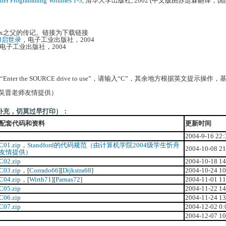
uter Programming Volumes 1-3
, 清华大学出版社, 2002 (中文版由苏运霖翻译
nux之父的传记。链接为下载链接
M启世录
，电子工业出版社，2004
电子工业出版社，2004
nter the SOURCE drive to use”，请输入“C”，其余地方根据英文提示
吴晋老师友情提供）
补充，切莫过早打印）：
配套代码和资料
更新时间
2004-9-16 22:
C01.zip
，
Standford的代码规范（由计算机学院2004级学生忻舟
2004-10-08 21
友情提供）
C02.zip
2004-10-18 14
C03.zip
，[
Corrado66
][
Dijkstra68
]
2004-10-24 10
C04.zip
，[
Wirth71
][
Parnas72
]
2004-11-01 11
C05.zip
2004-11-22 14
C06.zip
2004-11-24 13
C07.zip
2004-12-02 0:
2004-12-07 10