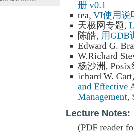
册 v0.1
tea,
VI使用说
天极网专题,
陈皓,
用GD
Edward G. Bra
W.Richard S
杨沙洲, Pos
ichard W. Cart
and Effective 
Management
,
Lecture Notes:
(PDF reader f