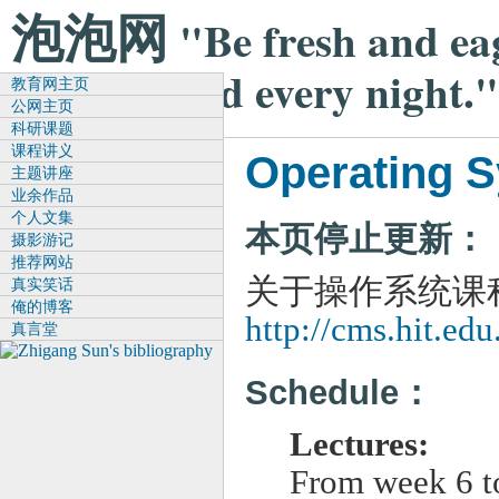
"Be fresh and ea
泡泡网
and satisfied every night.
教育网主页
公网主页
科研课题
课程讲义
Operating 
主题讲座
业余作品
个人文集
本页停止更新：
摄影游记
推荐网站
关于操作系统课
真实笑话
俺的博客
http://cms.hit.ed
真言堂
Schedule：
Lectures:
From week 6 t