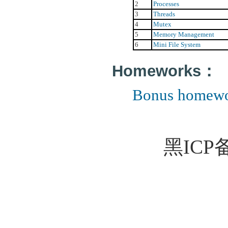
2
Processes
3
Threads
4
Mutex
5
Memory Management
6
Mini File System
Homeworks：
Bonus homewo
黑ICP备