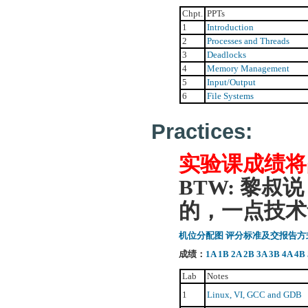
Chpt.
PPTs
1
Introduction
2
Processes and Threads
3
Deadlocks
4
Memory Management
5
Input/Output
6
File Systems
Practices:
实验课成绩将
BTW: 黎
的，一点技术
机位分配图
评分标准及交报告方
成绩：
1A
1B
2A
2B
3A
3B
4A
4B
Lab
Notes
1
Linux, VI, GCC and GDB